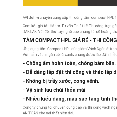
AVI đơn vị chuyên cung cấp thi công tấm compact HPL 
Cam kết giá tốt Hỗ trợ Tư vấn Thiết kế Thi công trọn
DAK LAK. Với đội thợ tay nghề cao chúng tôi sẽ hoàng thà
TẤM COMPACT HPL GIÁ RẺ - THI CÔ
Ứng dụng tấm Compact HPL dùng làm Vách Ngăn ở trong n
Với Tấm vách ngăn có lõi xanh, chúng được lắp đặt nhiều 
- Chống ẩm hoàn toàn, chống bám bẩn.
- Dễ dàng lắp đặt thi công và tháo lắp 
- Không bị trầy xước, cong vênh.
- Vệ sinh lau chùi thỏa mái
- Nhiều kiểu dáng, màu sắc tăng tính t
Công ty chúng tôi chuyên cung cấp và thi công vách ng
AN TOÀN cho nội thất hiện đại.