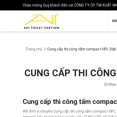
Chào mừng Quý khách đến với CÔNG TY CP TM XUẤT NH
GI
Trang chủ
Cung cấp thi công tấm compact HPL Đăk 
CUNG CẤP THI CÔNG
20 May,
Cung cấp thi công tấm compa
AVI đơn vị chuyên cung cấp thi công tấm compact HPL 