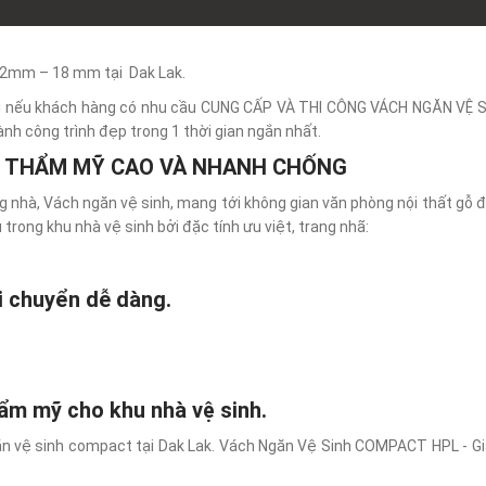
12mm – 18 mm tại Dak Lak.
 gói nếu khách hàng có nhu cầu CUNG CẤP VÀ THI CÔNG VÁCH NGĂN VỆ S
nh công trình đẹp trong 1 thời gian ngắn nhất.
NG THẨM MỸ CAO VÀ NHANH CHỐNG
hà, Vách ngăn vệ sinh, mang tới không gian văn phòng nội thất gỗ đ
trong khu nhà vệ sinh bởi đặc tính ưu việt, trang nhã:
di chuyển dễ dàng.
hẩm mỹ cho khu nhà vệ sinh.
ăn vệ sinh compact tại Dak Lak. Vách Ngăn Vệ Sinh COMPACT HPL - Gi