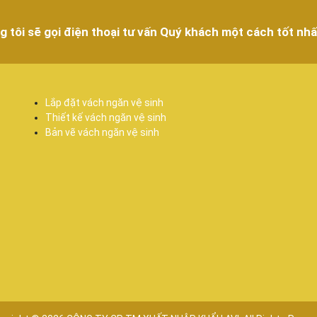
g tôi sẽ gọi điện thoại tư vấn Quý khách một cách tốt nhấ
Lắp đặt vách ngăn vệ sinh
Thiết kế vách ngăn vệ sinh
Bản vẽ vách ngăn vệ sinh