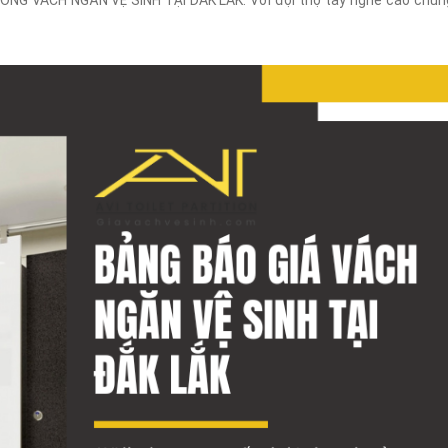
ÔNG VÁCH NGĂN VỆ SINH TẠI DAK LAK. Với đội thợ tay nghề cao chúng