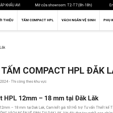
ẬP KHẨU AVI
Mở cửa showroom: T2-T7 (8h-18h)
E
ỚI THIỆU
TẤM COMPACT HPL
VÁCH NGĂN VỆ SINH
PHỤ 
Lăk
 TẤM COMPACT HPL ĐĂK L
 2024 - Thi công theo khu vực
ct HPL 12mm – 18 mm tại Đăk Lăk
12mm – 18 mm tại Dak Lak, Cam kết giá tốt Hỗ trợ Tư vấn Thiết kế T