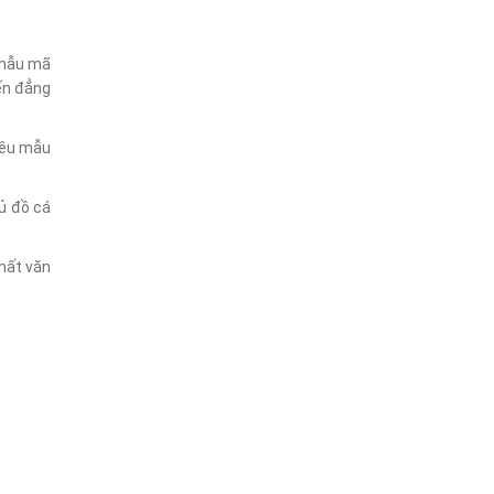
 mẫu mã
ến đẳng
hiều mẫu
ủ đồ cá
hất văn