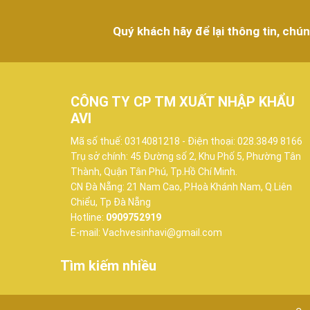
Quý khách hãy để lại thông tin, chún
CÔNG TY CP TM XUẤT NHẬP KHẨU
AVI
Mã số thuế: 0314081218 - Điện thoại: 028.3849 8166
Trụ sở chính: 45 Đường số 2, Khu Phố 5, Phường Tân
Thành, Quận Tân Phú, Tp.Hồ Chí Minh.
CN Đà Nẵng: 21 Nam Cao, P.Hoà Khánh Nam, Q.Liên
Chiểu, Tp Đà Nẵng
Hotline:
0909752919
E-mail: Vachvesinhavi@gmail.com
Tìm kiếm nhiều