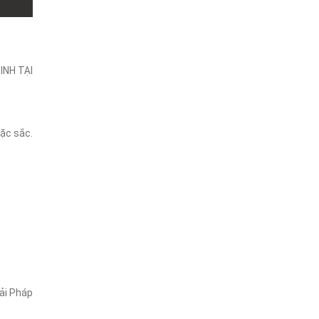
INH TẠI
ặc sắc.
ải Pháp