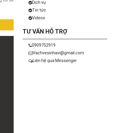
 tôi sẽ
Dịch vụ
Tin tức
Videos
TƯ VẤN HỖ TRỢ
0909752919
Vachvesinhavi@gmail.com
Liên hệ qua Messenger