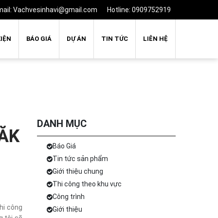
mail: Vachvesinhavi@gmail.com
Hotline: 0909752919
KIỆN
BÁO GIÁ
DỰ ÁN
TIN TỨC
LIÊN HỆ
DANH MỤC
ĂK
Báo Giá
Tin tức sản phẩm
Giới thiệu chung
Thi công theo khu vực
Công trình
hi công
Giới thiệu