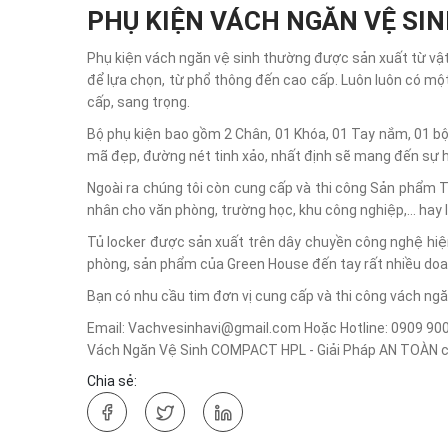
PHỤ KIỆN VÁCH NGĂN VỆ SI
Phụ kiện vách ngăn vệ sinh thường được sản xuất từ vật
để lựa chọn, từ phổ thông đến cao cấp. Luôn luôn có mộ
cấp, sang trọng.
Bộ phụ kiện bao gồm 2 Chân, 01 Khóa, 01 Tay nắm, 01 bộ 
mã đẹp, đường nét tinh xảo, nhất định sẽ mang đến sự h
Ngoài ra chúng tôi còn cung cấp và thi công Sản phẩm 
nhân cho văn phòng, trường học, khu công nghiệp,... hay 
Tủ locker được sản xuất trên dây chuyền công nghệ hiện
phòng, sản phẩm của Green House đến tay rất nhiều doan
Bạn có nhu cầu tim đơn vị cung cấp và thi công vách ngăn
Email: Vachvesinhavi@gmail.com Hoặc Hotline: 0909 90
Vách Ngăn Vệ Sinh COMPACT HPL - Giải Pháp AN TOÀN ch
Chia sẻ: