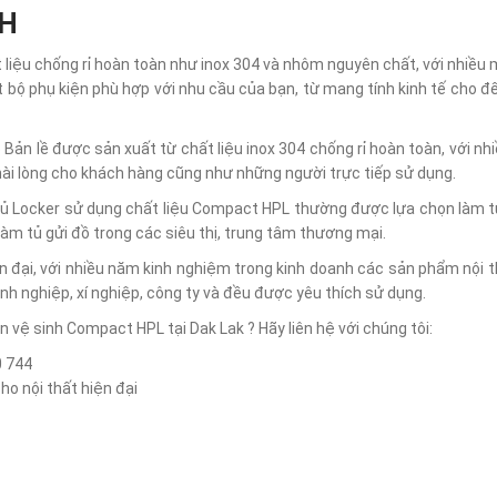
NH
 liệu chống rỉ hoàn toàn như inox 304 và nhôm nguyên chất, với nhiều
t bộ phụ kiện phù hợp với nhu cầu của bạn, từ mang tính kinh tế cho đ
Bản lề được sản xuất từ chất liệu inox 304 chống rỉ hoàn toàn, với n
ài lòng cho khách hàng cũng như những người trực tiếp sử dụng.
Tủ Locker sử dụng chất liệu Compact HPL thường được lựa chọn làm t
làm tủ gửi đồ trong các siêu thị, trung tâm thương mại.
 đại, với nhiều năm kinh nghiệm trong kinh doanh các sản phẩm nội t
h nghiệp, xí nghiệp, công ty và đều được yêu thích sử dụng.
 vệ sinh Compact HPL tại Dak Lak ? Hãy liên hệ với chúng tôi:
0 744
o nội thất hiện đại