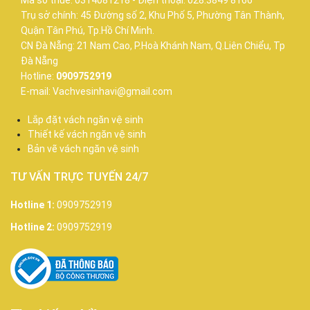
Mã số thuế: 0314081218 - Điện thoại: 028.3849 8166
Trụ sở chính: 45 Đường số 2, Khu Phố 5, Phường Tân Thành,
Quận Tân Phú, Tp.Hồ Chí Minh.
CN Đà Nẵng: 21 Nam Cao, P.Hoà Khánh Nam, Q.Liên Chiểu, Tp
Đà Nẵng
Hotline:
0909752919
E-mail: Vachvesinhavi@gmail.com
Lắp đặt vách ngăn vệ sinh
Thiết kế vách ngăn vệ sinh
Bản vẽ vách ngăn vệ sinh
TƯ VẤN TRỰC TUYẾN 24/7
Hotline 1:
0909752919
Hotline 2:
0909752919